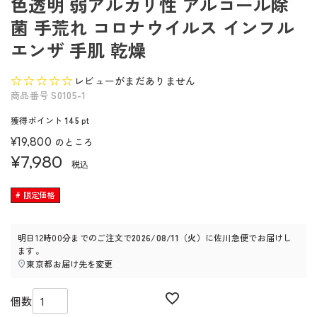
色透明 弱アルカリ性 アルコール除
菌 手荒れ コロナウイルス インフル
エンザ 手肌 乾燥
レビューがまだありません
商品番号
S0105-1
獲得ポイント
145
pt
¥
19,800
のところ
¥
7,980
税込
限定価格
明日
12時00分
までのご注文で
2026/08/11（火）
に
佐川急便
でお届けし
ます。
東京都
お届け先を変更