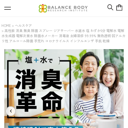
HOME
ヘルスケア
高性能 消臭 無臭 除菌 スプレー ジアサーバー 水道水 塩 わずか5分 電解水 電解
水生成器 電解次亜水 除菌水メーカー 消毒液 主婦湿疹 99.99% 無色透明 弱アルカ
リ性 アルコール除菌 手荒れ コロナウイルス インフルエンザ 手肌 乾燥