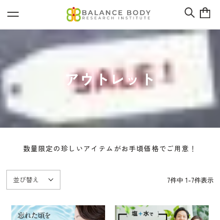
アウトレット
数量限定の珍しいアイテムがお手頃価格でご用意！
並び替え
7
件中
1
-
7
件表示