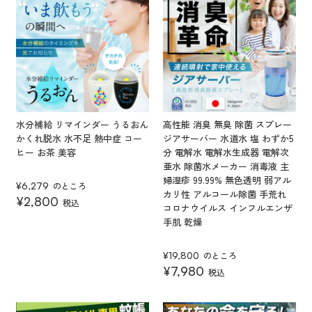
水分補給 リマインダー うるおん
高性能 消臭 無臭 除菌 スプレー
かくれ脱水 水不足 熱中症 コー
ジアサーバー 水道水 塩 わずか5
ヒー お茶 美容
分 電解水 電解水生成器 電解次
亜水 除菌水メーカー 消毒液 主
婦湿疹 99.99% 無色透明 弱アル
のところ
¥
6,279
カリ性 アルコール除菌 手荒れ
¥
2,800
税込
コロナウイルス インフルエンザ
手肌 乾燥
のところ
¥
19,800
¥
7,980
税込