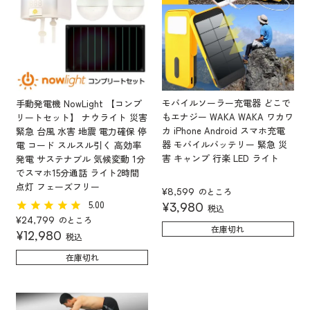
モバイルソーラー充電器 どこで
手動発電機 NowLight 【コンプ
もエナジー WAKA WAKA ワカワ
リートセット】 ナウライト 災害
カ iPhone Android スマホ充電
緊急 台風 水害 地震 電力確保 停
器 モバイルバッテリー 緊急 災
電 コード スルスル引く 高効率
害 キャンプ 行楽 LED ライト
発電 サステナブル 気候変動 1分
でスマホ15分通話 ライト2時間
点灯 フェーズフリー
のところ
¥
8,599
5.00
¥
3,980
税込
のところ
¥
24,799
在庫切れ
¥
12,980
税込
在庫切れ