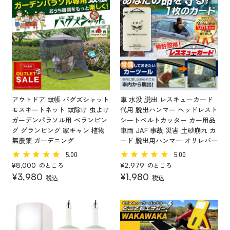
アウトドア 蚊帳 バグズシャット
車 水没 脱出 レスキューカード
モスキートネット 蚊除け 虫よけ
代用 脱出ハンマー ヘッドレスト
ガーデンパラソル用 ベランピン
シートベルトカッター カー用品
グ グランピング 家キャン 植物
車両 JAF 事故 災害 土砂崩れ カ
無農薬 ガーデニング
ード 脱出用ハンマー オリレバー
5.00
5.00
のところ
のところ
¥
8,000
¥
2,979
¥
3,980
¥
1,980
税込
税込