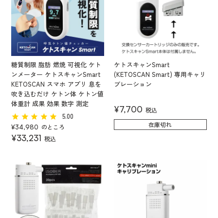
糖質制限 脂肪 燃焼 可視化 ケト
ケトスキャンSmart
ンメーター ケトスキャンSmart
(KETOSCAN Smart) 専用キャリ
KETOSCAN スマホ アプリ 息を
ブレーション
吹き込むだけ ケトン体 ケトン値
体重計 成果 効果 数字 測定
¥
7,700
税込
5.00
在庫切れ
のところ
¥
34,980
¥
33,231
税込