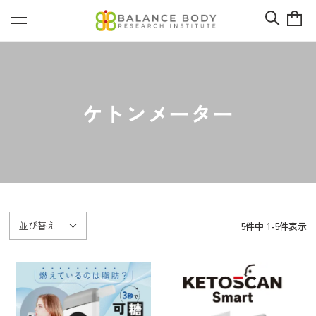
ケトンメーター
並び替え
5
件中
1
-
5
件表示