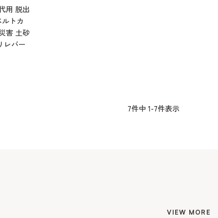
代用 脱出
ベルトカ
 災害 土砂
リレバー
7
件中
1
-
7
件表示
VIEW MORE