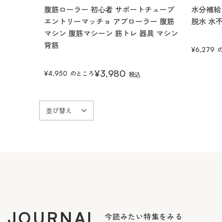
腹筋ローラー 初心者 サポートチューブ
水分補給
エントリーマッチョ アブローラー 腹筋
脱水 水不
マシン 腹筋マシーン 筋トレ 器具 マシン
背筋
¥
6,279
¥
3,980
のところ
¥
4,950
税込
並び替え
JOURNAL
今読みたい特集をみる