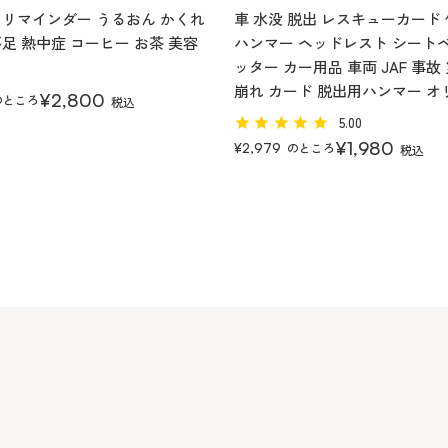
 リマインダー うるおん かくれ
車 水没 脱出 レスキューカード 
足 熱中症 コーヒー お茶 美容
ハンマー ヘッドレスト シート
ッター カー用品 車両 JAF 事故
崩れ カード 脱出用ハンマー オ
¥
2,800
のところ
税込
5.00
¥
1,980
のところ
¥
2,979
税込