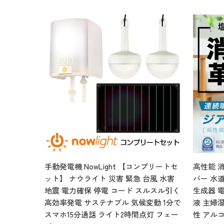
手動発電機 NowLight 【コンプリートセ
高性能 消
ット】 ナウライト 災害 緊急 台風 水害
バー 水道
地震 電力確保 停電 コード スルスル引く
生成器 
高効率発電 サステナブル 気候変動 1分で
液 主婦湿
スマホ15分通話 ライト2時間点灯 フェー
性 アル