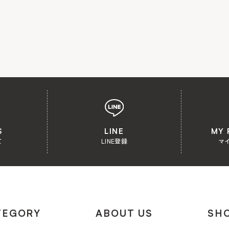
S
LINE
MY 
て
LINE登録
マ
TEGORY
ABOUT US
SHO