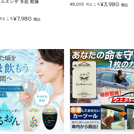
フルエンザ 手肌 乾燥
¥
3,980
のところ
¥
8,000
税込
¥
7,980
のところ
税込