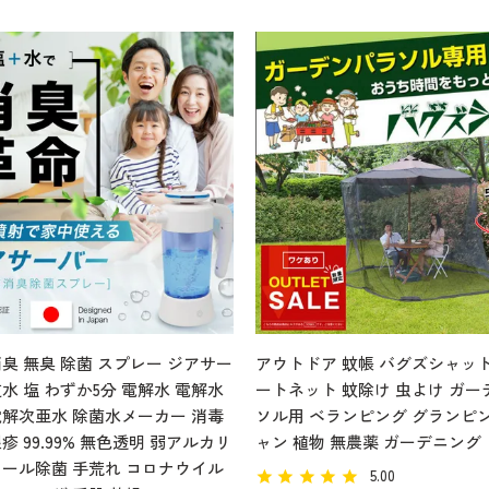
臭 無臭 除菌 スプレー ジアサー
アウトドア 蚊帳 バグズシャット
水 塩 わずか5分 電解水 電解水
ートネット 蚊除け 虫よけ ガー
電解次亜水 除菌水メーカー 消毒
ソル用 ベランピング グランピン
疹 99.99% 無色透明 弱アルカリ
ャン 植物 無農薬 ガーデニング
コール除菌 手荒れ コロナウイル
5.00