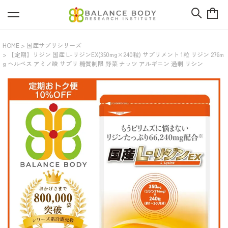
HOME
国産サプリシリーズ
【定期】リジン 国産 L-リジンEX(350mg×240粒) サプリメント 1粒 リジン 276m
g ヘルペス アミノ酸 サプリ 糖質制限 野菜 ナッツ アルギニン 過剰 リシン