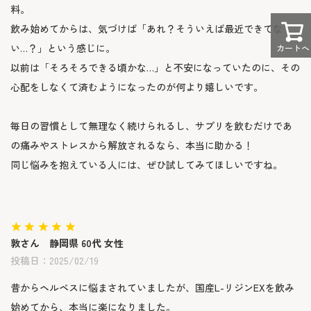
料。

飲み始めてからは、気づけば「あれ？そういえば最近できてな
い…？」という感じに。

カートへ
以前は「そろそろできる頃かな…」と不安になっていたのに、その
心配をしなくて済むようになったのが何より嬉しいです。

毎日の習慣として無理なく続けられるし、サプリを飲むだけであ
の痛みやストレスから解放されるなら、本当に助かる！ 

同じ悩みを抱えている人には、ぜひ試してみてほしいですね。
敦
静岡県
60代
女性
投稿日
2025/02/19
昔からヘルペスに悩まされていましたが、国産L-リジンEXを飲み
始めてから、本当に楽になりました。
