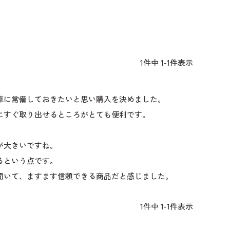
1
件中
1
-
1
件表示
に常備しておきたいと思い購入を決めました。

すぐ取り出せるところがとても便利です。

大きいですね。

という点です。

聞いて、ますます信頼できる商品だと感じました。
1
件中
1
-
1
件表示