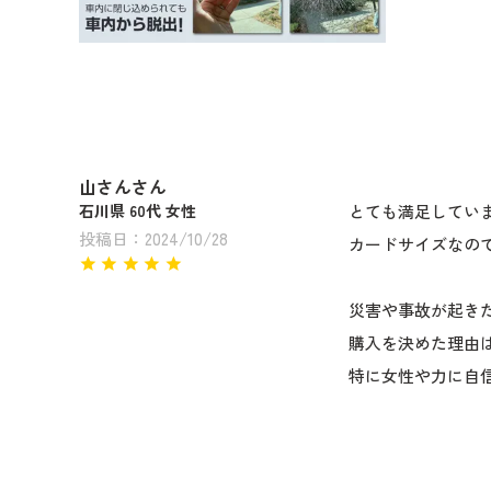
山さん
石川県
60代
女性
とても満足してい
投稿日
2024/10/28
カードサイズなの
災害や事故が起き
購入を決めた理由
特に女性や力に自